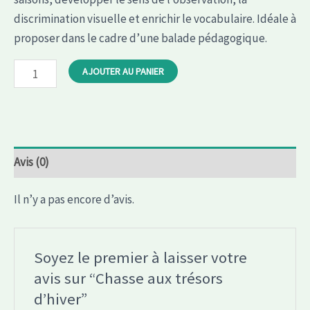
discrimination visuelle et enrichir le vocabulaire. Idéale à
proposer dans le cadre d’une balade pédagogique.
quantité
AJOUTER AU PANIER
de
Chasse
aux
trésors
Avis (0)
d'hiver
Il n’y a pas encore d’avis.
Soyez le premier à laisser votre
avis sur “Chasse aux trésors
d’hiver”