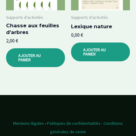
Supports d'activités
Supports d'activités
Chasse aux feuilles
Lexique nature
d’arbres
0,00
€
2,00
€
AJOUTER AU
PANIER
AJOUTER AU
PANIER
Mentions légales
-
Politiques de confidentialités
- Conditions
générales de vente