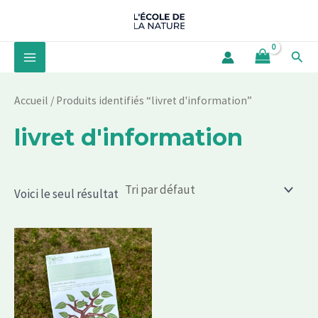
Aller
au
contenu
Rech
MAIN
MENU
Accueil
/ Produits identifiés “livret d'information”
livret d'information
Voici le seul résultat