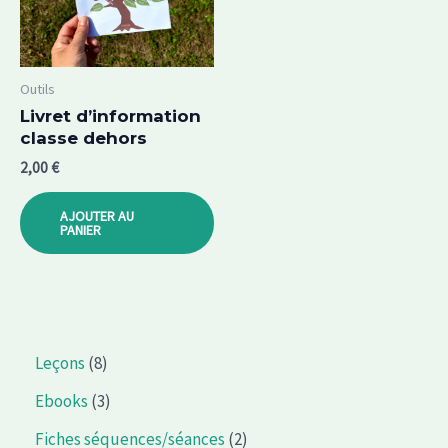
Outils
Livret d’information
classe dehors
2,00
€
AJOUTER AU
PANIER
8
Leçons
8
p
3
Ebooks
3
r
p
2
Fiches séquences/séances
2